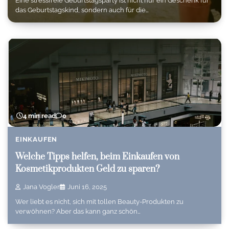
Eine stressfreie Geburtstagsparty ist nicht nur ein Geschenk für
das Geburtstagskind, sondern auch für die…
4 min read
0
EINKAUFEN
Welche Tipps helfen, beim Einkaufen von
Kosmetikprodukten Geld zu sparen?
Jana Vogler
Juni 16, 2025
Wer liebt es nicht, sich mit tollen Beauty-Produkten zu
verwöhnen? Aber das kann ganz schön…