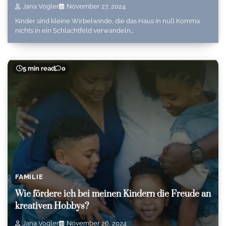
Jana Vogler
November 27, 2024
Kinder sind kleine Wirbelwinde, die das Haus in null Komma
nichts in ein Schlachtfeld verwandeln…
5 min read
0
FAMILIE
Wie fördere ich bei meinen Kindern die Freude an
kreativen Hobbys?
Jana Vogler
November 26, 2024